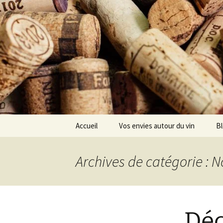
Aller
Accueil
Vos envies autour du vin
B
au
contenu
Choisir
Archives de catégorie : N
Déguster
Conserver
Déc
Investir