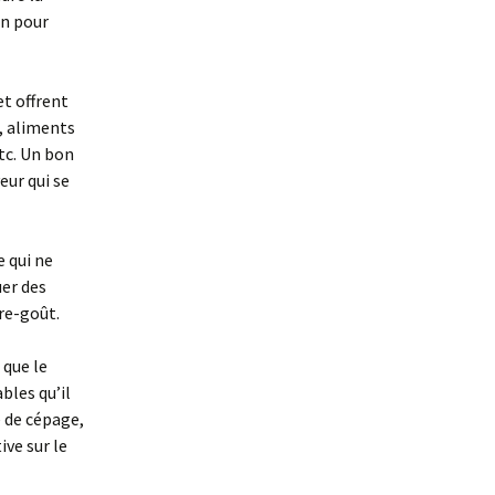
in pour
et offrent
e, aliments
tc. Un bon
eur qui se
e qui ne
er des
re-goût.
 que le
bles qu’il
e de cépage,
ive sur le