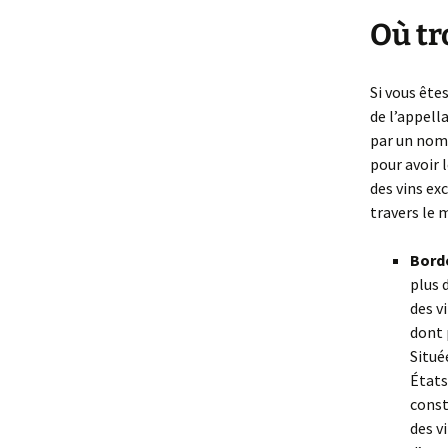
Où tr
Si vous ête
de l’appell
par un nom 
pour avoir 
des vins ex
travers le 
Bord
plus 
des v
dont 
Situé
États
const
des v