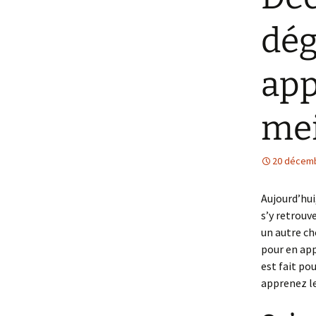
Cours d’oenologie en
R
dég
France
d
q
app
R
d
mei
R
d
q
20 décem
R
d
q
Aujourd’hui,
s’y retrouve
un autre c
pour en app
est fait po
apprenez le