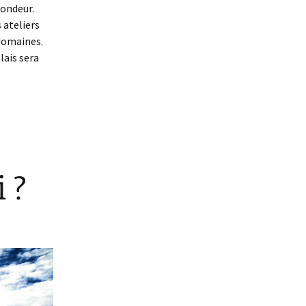
fondeur.
 ateliers
 domaines.
lais sera
 ?