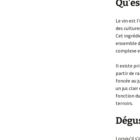
Qu’es
Le vin est 
des culture
Cet ingrédi
ensemble d’
complexe e
Il existe p
partir de r
foncée au j
un jus clai
fonction du
terroirs.
Dégus
Lorsqu’il s