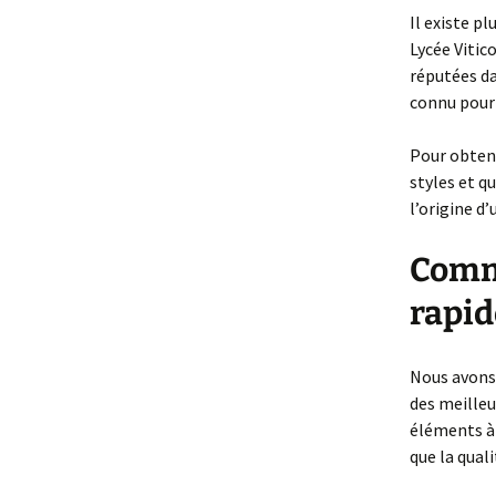
Il existe p
Lycée Vitic
réputées da
connu pour
Pour obteni
styles et q
l’origine d
Comme
rapid
Nous avons 
des meilleu
éléments à 
que la quali