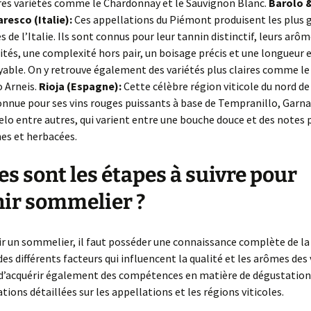
res variétés comme le Chardonnay et le Sauvignon Blanc.
Barolo 
resco (Italie):
Ces appellations du Piémont produisent les plus g
s de l’Italie. Ils sont connus pour leur tannin distinctif, leurs arô
uités, une complexité hors pair, un boisage précis et une longueur
yable. On y retrouve également des variétés plus claires comme le 
 Arneis.
Rioja (Espagne):
Cette célèbre région viticole du nord d
onnue pour ses vins rouges puissants à base de Tempranillo, Garn
lo entre autres, qui varient entre une bouche douce et des notes 
hes et herbacées.
es sont les étapes à suivre pour
ir sommelier ?
r un sommelier, il faut posséder une connaissance complète de la
des différents facteurs qui influencent la qualité et les arômes des v
d’acquérir également des compétences en matière de dégustation,
tions détaillées sur les appellations et les régions viticoles.