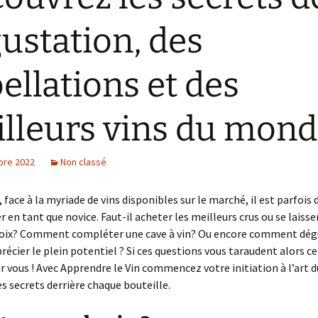
éservez LE cours
ustation, des
’oenologie à Bordeaux
ue vous allez adorer
ellations et des
éservez LE cours
’oenologie à Brest
lleurs vins du mond
éservez LE cours
’oenologie à Strasbourg
ue vous allez adorer
bre 2022
Non classé
éservez LE cours
’oenologie à Rennes
ue vous allez adorer
 face à la myriade de vins disponibles sur le marché, il est parfois di
r en tant que novice. Faut-il acheter les meilleurs crus ou se laisse
hoix? Comment compléter une cave à vin? Ou encore comment dégu
récier le plein potentiel ? Si ces questions vous taraudent alors ce
ur vous ! Avec Apprendre le Vin commencez votre initiation à l’art d
s secrets derrière chaque bouteille.