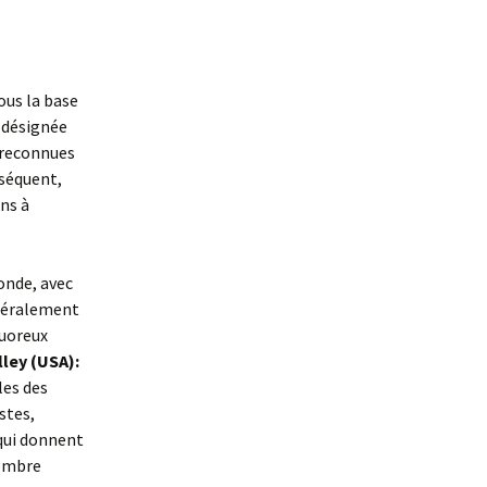
ous la base
e désignée
 reconnues
nséquent,
ns à
onde, avec
énéralement
quoreux
ley (USA):
les des
stes,
 qui donnent
nombre