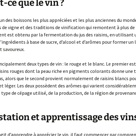
t-ce que le vin ?
l’un des boissons les plus appréciées et les plus anciennes du mond
s de vigne et des traditions de vinification qui remontent à plus de
ent est obtenu par la fermentation du jus des raisins, en utilisant 
ingrédients à base de sucre, d’alcool et d’arômes pour former un l
t savoureux.
rincipalement deux types de vin : le rouge et le blanc. Le premier es
aisins rouges dont la peau riche en pigments colorants donne une 
us, alors que le second provient normalement de raisins blancs po
r et léger. Les deux possèdent des arômes qui varient considérable
 type de cépage utilisé, de la production, de la région de provenan
tation et apprentissage des vin
’agit d’apprendre à apprécier le vin, il faut commencer par compren