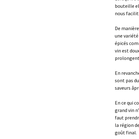
bouteille e
nous facili
De manière 
une variété
épicés comm
vin est dou
prolongent 
En revanche
sont pas du
saveurs âpr
En ce qui co
grand vin n
faut prendr
la région d
goût final.