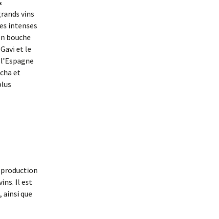
&
rands vins
mes intenses
 en bouche
Gavi et le
e l’Espagne
acha et
plus
 production
ins. Il est
 ainsi que