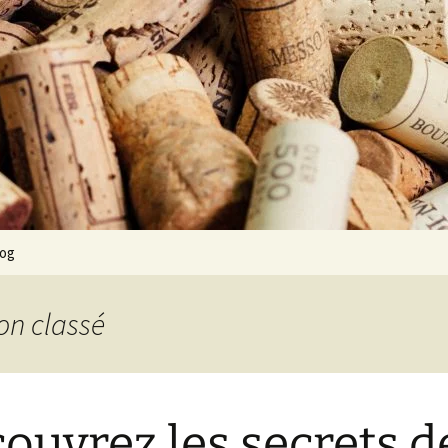
log
on classé
ouvrez les secrets de