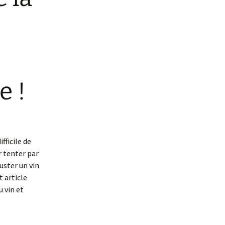
e !
fficile de
r tenter par
ster un vin
t article
u vin et