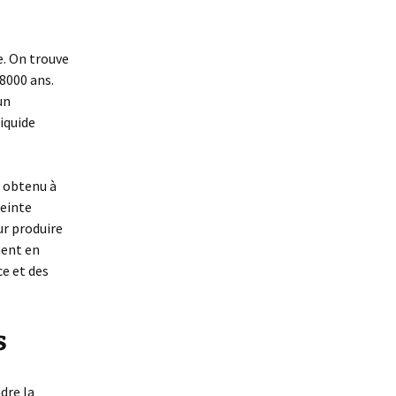
e. On trouve
 8000 ans.
un
iquide
t obtenu à
teinte
ur produire
ment en
ce et des
s
dre la