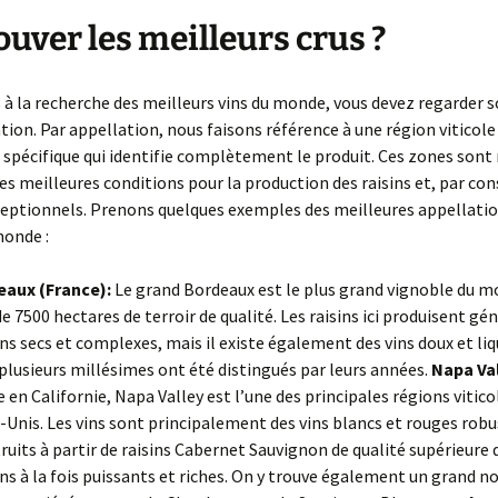
ouver les meilleurs crus ?
s à la recherche des meilleurs vins du monde, vous devez regarder s
ation. Par appellation, nous faisons référence à une région viticol
spécifique qui identifie complètement le produit. Ces zones sont
les meilleures conditions pour la production des raisins et, par co
ceptionnels. Prenons quelques exemples des meilleures appellatio
monde :
eaux (France):
Le grand Bordeaux est le plus grand vignoble du m
de 7500 hectares de terroir de qualité. Les raisins ici produisent g
ins secs et complexes, mais il existe également des vins doux et li
plusieurs millésimes ont été distingués par leurs années.
Napa Val
e en Californie, Napa Valley est l’une des principales régions vitico
-Unis. Les vins sont principalement des vins blancs et rouges robu
ruits à partir de raisins Cabernet Sauvignon de qualité supérieure
ins à la fois puissants et riches. On y trouve également un grand 