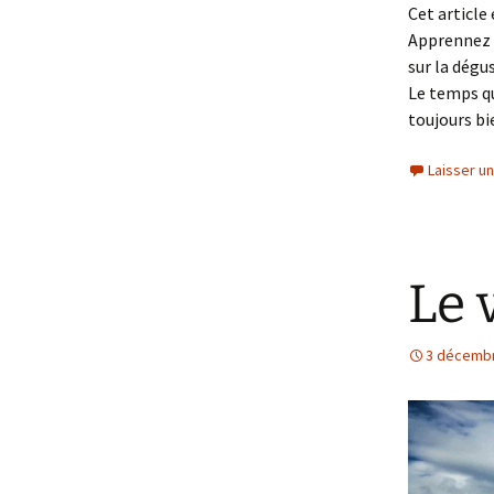
Cet article
Apprennez pl
sur la dégu
Le temps qu
toujours bie
Laisser u
Le 
3 décemb