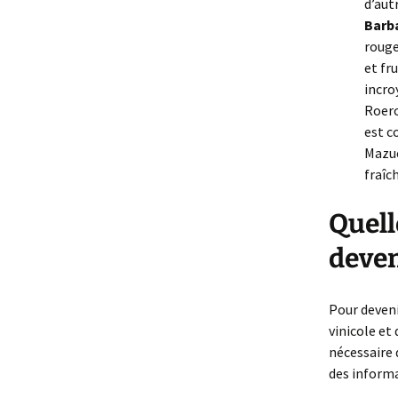
d’aut
Barba
rouge
et fr
incro
Roero
est c
Mazue
fraîc
Quell
deven
Pour deveni
vinicole et 
nécessaire 
des informa