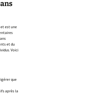
sans
et est une
entaires
dans
ents et du
vidus. Voici
digérer que
s
fs après la