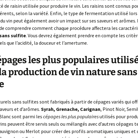
té de raisin utilisée pour produire le vin. Les raisins sont connus p
férents, selon la variété. Enfin, le type de fermentation utilisé lors
du vin peut également avoir un impact sur ses saveurs et arômes. I
de comprendre comment chaque procédure affectera les caractéri
sans sulfite
. Vous devrez également prendre en compte les critèr
els que l’acidité, la douceur et l’amertume.
épages les plus populaires utilis
la production de vin nature sans
e
turels sans sulfites sont fabriqués à partir de cépages variés qui of
saveurs et d’arômes.
Syrah, Grenache, Carignan
, Pinot Noir, Semi
Blanc sont parmi les
cépages les plus populaires
utilisés pour produ
 vins peuvent être servis seuls ou mélangés avec d’autres cépages t
uvignon ou Merlot pour créer des profils aromatiques uniques et