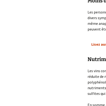
Moins d
Les personn
divers symp
même anaph
peuvent êt
Lisez au
Nutrim
Les vins co
réduite de 
polyphénols
nutriments 
sulfites qu
En somme,