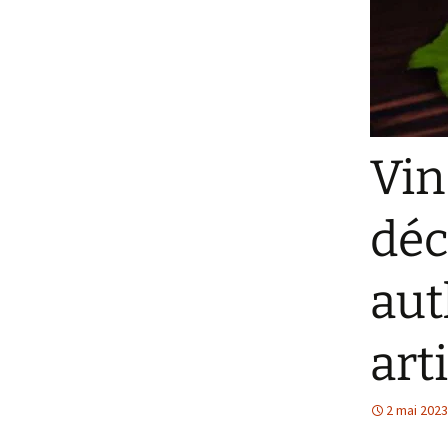
Cours d’oenologie en
R
France
d
q
R
d
Vin
R
d
q
déc
R
d
q
aut
art
2 mai 2023