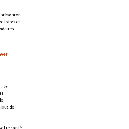
t présenter
ratoires et
ondaires
ayer
tité
es
de
ajout de
votre santé