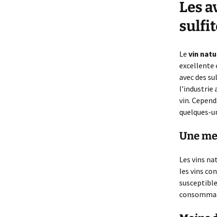
Les a
sulfi
Le
vin natu
excellente 
avec des su
l’industrie
vin. Cepend
quelques-un
Une mei
Les vins na
les vins co
susceptible
consommat