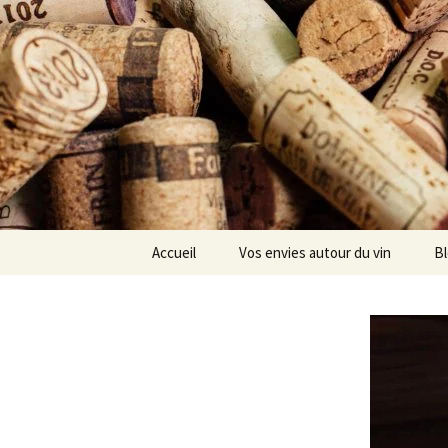
Aller
Accueil
Vos envies autour du vin
B
au
contenu
Choisir
Déguster
Conserver
Investir