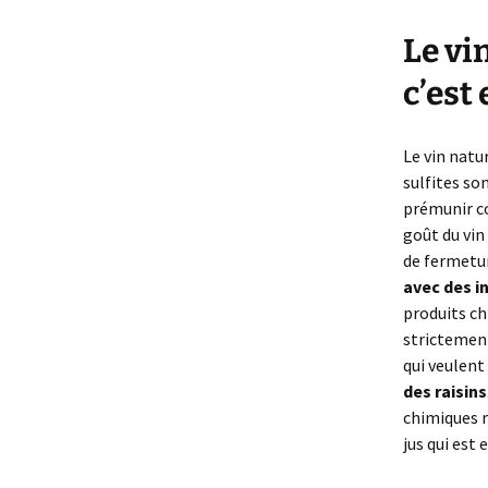
Le vi
c’est
Le vin natu
sulfites son
prémunir co
goût du vin
de fermetu
avec des i
produits chi
strictement
qui veulent
des raisins
chimiques ni
jus qui est