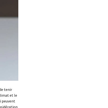
de tenir
limat et le
ui peuvent
sidération