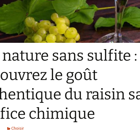
éservez LE cours
’oenologie à Bordeaux
ue vous allez adorer
éservez LE cours
’oenologie à Brest
 nature sans sulfite :
éservez LE cours
’oenologie à Strasbourg
ue vous allez adorer
ouvrez le goût
éservez LE cours
’oenologie à Rennes
ue vous allez adorer
hentique du raisin s
ifice chimique
Choisir