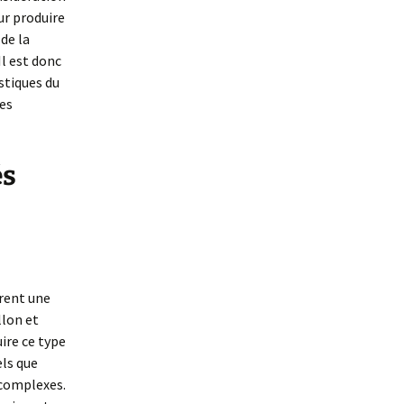
our produire
 de la
l est donc
stiques du
es
és
frent une
llon et
ire ce type
els que
 complexes.