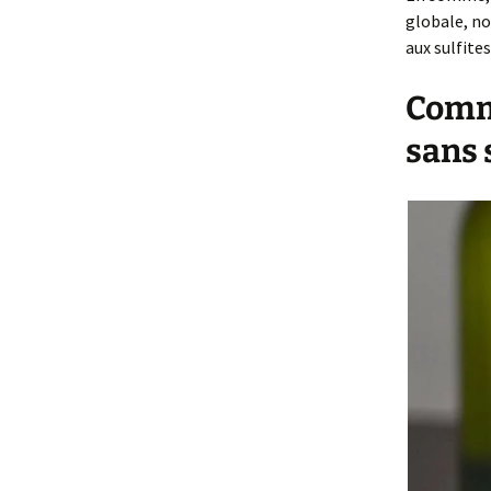
globale, no
aux sulfites
Comme
sans 