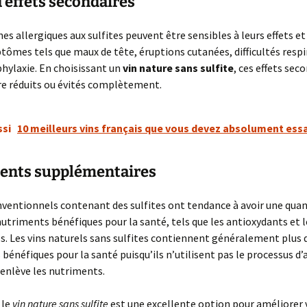
’effets secondaires
es allergiques aux sulfites peuvent être sensibles à leurs effets e
tômes tels que maux de tête, éruptions cutanées, difficultés respi
ylaxie. En choisissant un
vin nature sans sulfite
, ces effets sec
re réduits ou évités complètement.
ssi
10 meilleurs vins français que vous devez absolument ess
ents supplémentaires
nventionnels contenant des sulfites ont tendance à avoir une quan
nutriments bénéfiques pour la santé, tels que les antioxydants et l
. Les vins naturels sans sulfites contiennent généralement plus 
bénéfiques pour la santé puisqu’ils n’utilisent pas le processus d’
i enlève les nutriments.
 le
vin nature sans sulfite
est une excellente option pour améliorer 