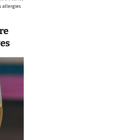
 allergies
re
ves