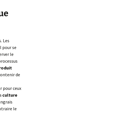
que
s. Les
l pour se
erver le
 processus
produit
 contenir de
t
ûr pour ceux
la
culture
engrais
xtraire le