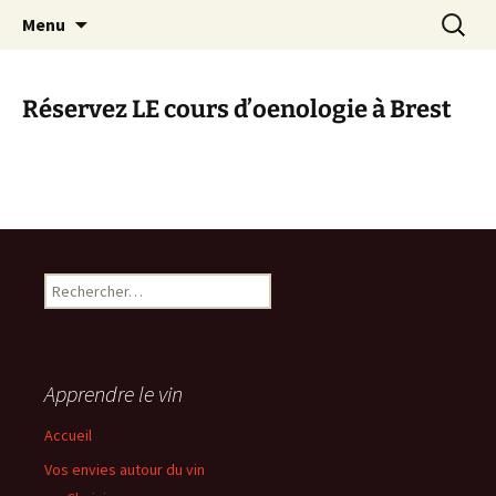
Aller
Recherc
Menu
au
contenu
Réservez LE cours d’oenologie à Brest
Rechercher :
Apprendre le vin
Accueil
Vos envies autour du vin