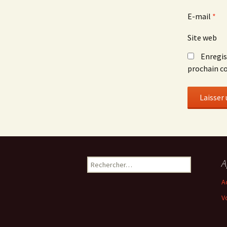
E-mail
*
Site web
Enregis
prochain c
Rechercher :
A
A
V