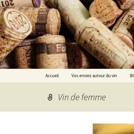
Aller
Accueil
Vos envies autour du vin
B
au
contenu
Choisir
Vin de femme
Déguster
Conserver
Investir