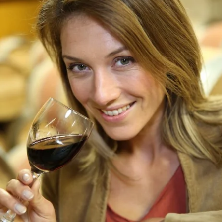
éservez LE cours
’oenologie à Bordeaux
ue vous allez adorer
éservez LE cours
’oenologie à Brest
éservez LE cours
’oenologie à Strasbourg
ue vous allez adorer
éservez LE cours
’oenologie à Rennes
ue vous allez adorer