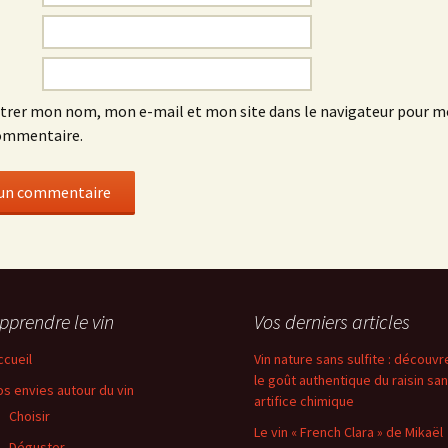
trer mon nom, mon e-mail et mon site dans le navigateur pour 
ommentaire.
pprendre le vin
Vos derniers articles
ccueil
Vin nature sans sulfite : découvr
le goût authentique du raisin sa
os envies autour du vin
artifice chimique
Choisir
Le vin « French Clara » de Mikaël
Déguster