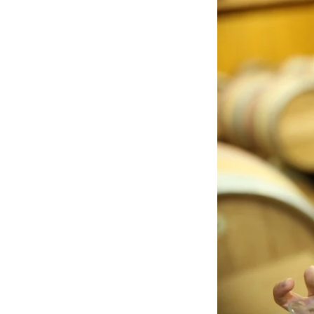
Cours d’oenologie en
R
France
d
q
R
d
R
d
q
R
d
q