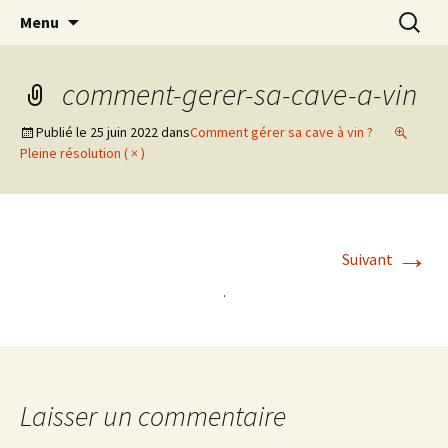
Aller
Recherc
Menu
au
contenu
comment-gerer-sa-cave-a-vin
Publié le
25 juin 2022
dans
Comment gérer sa cave à vin ?
Pleine résolution ( × )
→
Suivant
Laisser un commentaire